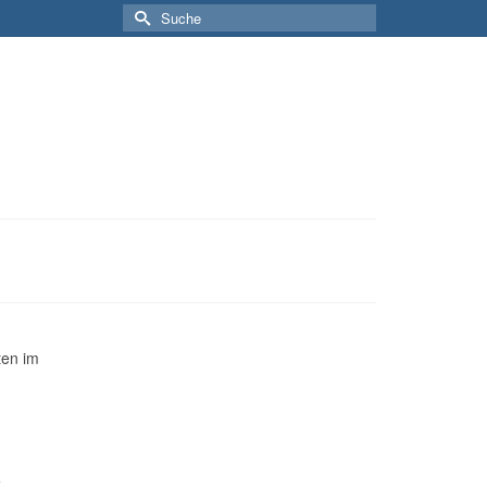
Suche
nach:
ten im
e