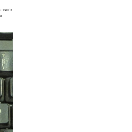
 unsere
en