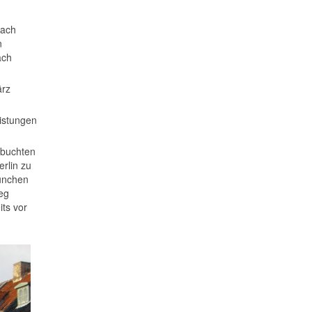
nach
n
ach
ärz
istungen
ebuchten
rlin zu
München
eg
ts vor