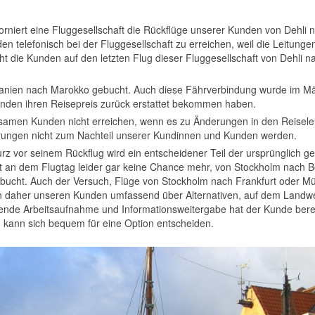
niert eine Fluggesellschaft die Rückflüge unserer Kunden von Dehli 
 telefonisch bei der Fluggesellschaft zu erreichen, weil die Leitunge
 die Kunden auf den letzten Flug dieser Fluggesellschaft von Dehli n
anien nach Marokko gebucht. Auch diese Fährverbindung wurde im M
Kunden ihren Reisepreis zurück erstattet bekommen haben.
samen Kunden nicht erreichen, wenn es zu Änderungen in den Reisele
erungen nicht zum Nachteil unserer Kundinnen und Kunden werden.
z vor seinem Rückflug wird ein entscheidener Teil der ursprünglich g
ibt an dem Flugtag leider gar keine Chance mehr, von Stockholm nach Be
sgebucht. Auch der Versuch, Flüge von Stockholm nach Frankfurt oder 
en daher unseren Kunden umfassend über Alternativen, auf dem Landw
ende Arbeitsaufnahme und Informationsweitergabe hat der Kunde berei
nd kann sich bequem für eine Option entscheiden.